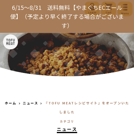
コ
6/15～8/31 送料無料【やまぐちECエール
ン
Login
Cart
Menu
便】（予定より早く終了する場合がございま
テ
す）
ン
ツ
に
ス
キ
ッ
プ
す
る
ホーム
ニュース
『TOFU MEATレシピサイト』をオープンいた
しました
カテゴリ
ニュース