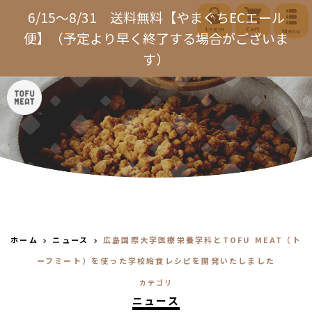
コ
6/15～8/31 送料無料【やまぐちECエール
ン
Login
Cart
Menu
便】（予定より早く終了する場合がございま
テ
す）
ン
ツ
に
ス
キ
ッ
プ
す
る
ホーム
ニュース
広島国際大学医療栄養学科とTOFU MEAT（ト
ーフミート）を使った学校給食レシピを開発いたしました
カテゴリ
ニュース