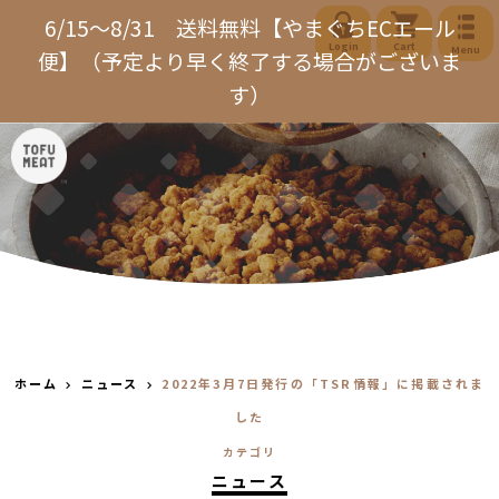
コ
6/15～8/31 送料無料【やまぐちECエール
ン
Login
Cart
Menu
便】（予定より早く終了する場合がございま
テ
す）
ン
ツ
に
ス
キ
ッ
プ
す
る
ホーム
ニュース
2022年3月7日発行の「TSR情報」に掲載されま
した
カテゴリ
ニュース