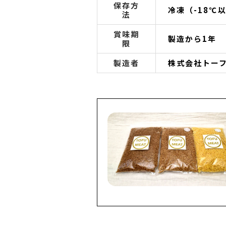
保存方
冷凍（-18℃
法
賞味期
製造から1年
限
製造者
株式会社
トー