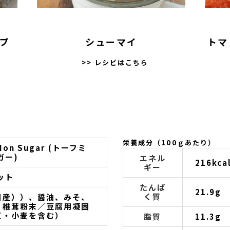
プ
シューマイ
トマ
>> レシピはこちら
栄養成分（100ｇあたり）
Non Sugar (トーフミ
ガー)
エネル
216kca
ギー
ット
たんぱ
21.9g
く質
国産））、醤油、みそ、
、椎茸粉末／豆腐用凝固
豆・小麦を含む）
脂質
11.3g