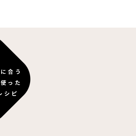
理に合う
を使った
レシピ