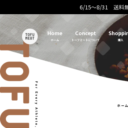
コ
6/15～8/31
ン
テ
ン
Home
Concept
Shoppi
ツ
に
ス
キ
ッ
プ
す
る
ホー