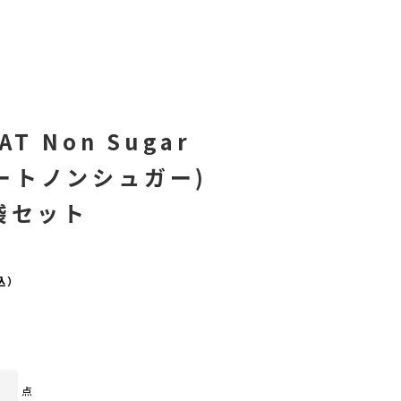
AT Non Sugar
ートノンシュガー)
3袋セット
販
込）
売
価
格
点