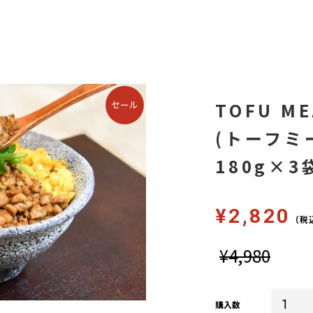
セール
TOFU ME
(トーフミ
180g×
¥2,820
（税
¥4,980
通
常
価
格
購入数